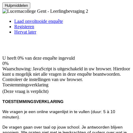
Hulpmiddelen
Laad onvoltooide enquête
Registeren
Hervat later
U heeft 0% van deze enquête ingevuld
0%
Waarschuwing: JavaScript is uitgeschakeld in uw browser. Hierdoor
kunt u mogelijk niet alle vragen in deze enquête beantwoorden.
Controleer de instellingen van uw browser.
Toestemmingsverklaring
(Deze vraag is verplicht)
TOESTEMMINGSVERKLARING
We vragen je een online vragenlijst in te vullen (duur: 5 à 10
minuten).
De vragen gaan over taal op jouw school. Je antwoorden blijven
anoniem. We praten niet met je leerkrachten of ouders over wat je