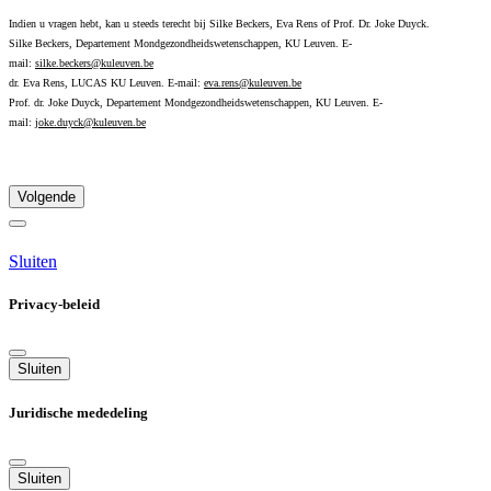
Indien u vragen hebt, kan u steeds terecht bij Silke Beckers, Eva Rens of Prof. Dr. Joke Duyck.
Silke Beckers, Departement Mondgezondheidswetenschappen, KU Leuven. E-
mail:
silke.beckers@kuleuven.be
dr. Eva Rens, LUCAS KU Leuven. E-mail:
eva.rens@kuleuven.be
Prof. dr. Joke Duyck, Departement Mondgezondheidswetenschappen, KU Leuven. E-
mail:
joke.duyck@kuleuven.be
Volgende
Sluiten
Privacy-beleid
Sluiten
Juridische mededeling
Sluiten